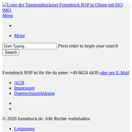
Skip
to
main
Menu
content
Menu
Press enter to begin your search
Search
Close
Search
Formdruck RSP ist für Sie da unter: +49 8624 4439
oder per E-Mail
AGB
Impressum
Datenschutzerklärung
phone
email
© 2026 formdruck.de. Alle Rechte vorbehalten
Close
Leistungen