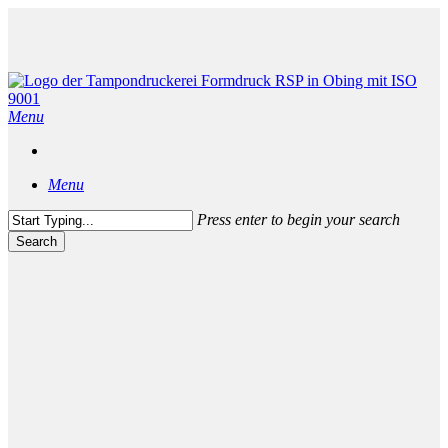
Skip
to
main
content
Menu
Menu
Press enter to begin your search
Search
Close
Search