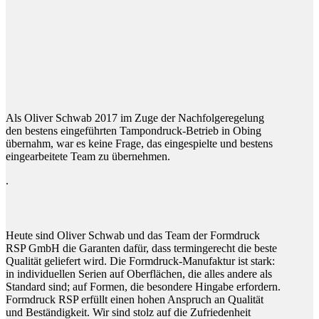
Oliver Schwab und das Team
der Formdruck RSP GmbH
Wir stehen dahinter.
Wir machen es gern.
Als Oliver Schwab 2017 im Zuge der Nachfolgeregelung
den bestens eingeführten Tampondruck-Betrieb in Obing
übernahm, war es keine Frage, das eingespielte und bestens
eingearbeitete Team zu übernehmen.
.
Heute sind Oliver Schwab und das Team der Formdruck
RSP GmbH die Garanten dafür, dass termingerecht die beste
Qualität geliefert wird. Die Formdruck-Manufaktur ist stark:
in individuellen Serien auf Oberflächen, die alles andere als
Standard sind; auf Formen, die besondere Hingabe erfordern.
Formdruck RSP erfüllt einen hohen Anspruch an Qualität
und Beständigkeit. Wir sind stolz auf die Zufriedenheit