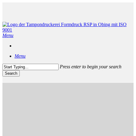
Skip
to
main
content
Menu
Menu
Press enter to begin your search
Search
Close
Search