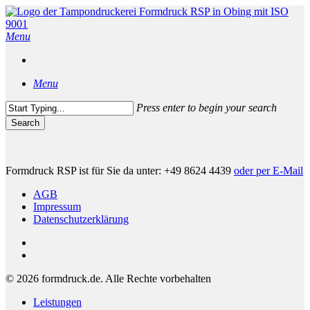
Skip
to
main
Menu
content
Menu
Press enter to begin your search
Search
Close
Search
Formdruck RSP ist für Sie da unter: +49 8624 4439
oder per E-Mail
AGB
Impressum
Datenschutzerklärung
phone
email
© 2026 formdruck.de. Alle Rechte vorbehalten
Close
Leistungen