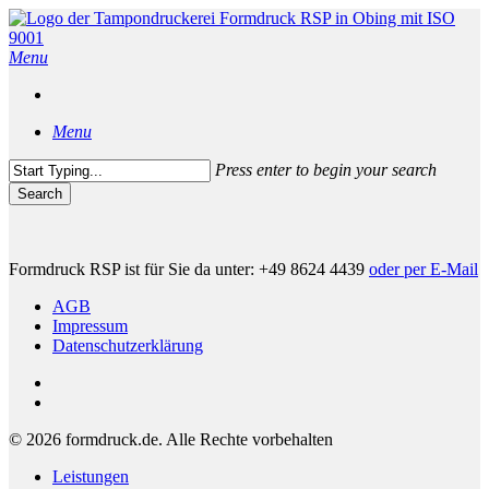
Skip
to
main
Menu
content
Menu
Press enter to begin your search
Search
Close
Search
Formdruck RSP ist für Sie da unter: +49 8624 4439
oder per E-Mail
AGB
Impressum
Datenschutzerklärung
phone
email
© 2026 formdruck.de. Alle Rechte vorbehalten
Close
Leistungen