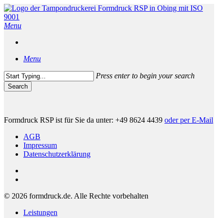
Skip
to
main
Menu
content
Menu
Press enter to begin your search
Search
Close
Search
Formdruck RSP ist für Sie da unter: +49 8624 4439
oder per E-Mail
AGB
Impressum
Datenschutzerklärung
phone
email
© 2026 formdruck.de. Alle Rechte vorbehalten
Close
Leistungen